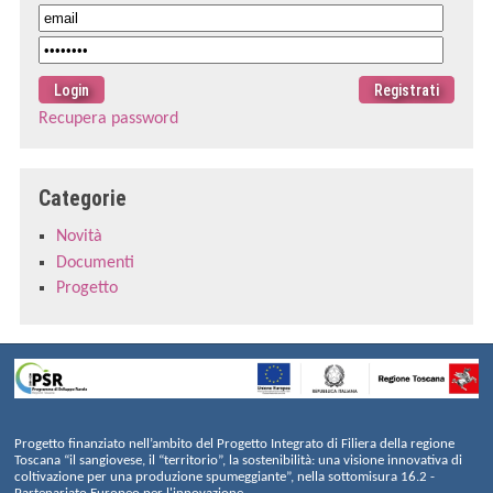
Recupera password
Categorie
Novità
Documenti
Progetto
Progetto finanziato nell’ambito del Progetto Integrato di Filiera della regione
Toscana “il sangiovese, il “territorio”, la sostenibilità: una visione innovativa di
coltivazione per una produzione spumeggiante”, nella sottomisura 16.2 -